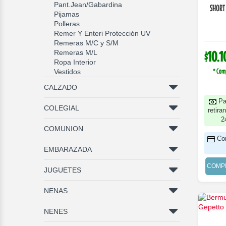
Pant.Jean/Gabardina
SHORT
Pijamas
Polleras
Remer Y Enteri Protección UV
Remeras M/C y S/M
Remeras M/L
$10.1
Ropa Interior
* Com
Vestidos
CALZADO
Pa
COLEGIAL
retira
2
COMUNION
Co
EMBARAZADA
COMP
JUGUETES
NENAS
NENES