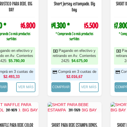
RUSTICO PARA BEBE. BIG
Short jersey estampado. Big
SHORT B
BAY
bay
0 *
$6.800
$4.300 *
$5.500
$7.80
prando 3 o más productos
* Comprando 3 o más productos
* Comp
surtidos
surtidos
gando en efectivo y
Pagando en efectivo y
Pa
ndo en Av. Corrientes
retirando en Av. Corrientes
retira
2425:
$5.780,00
2425:
$4.675,00
2
mprá en 3 cuotas de
Comprá en 3 cuotas de
Com
$2.493,33
$2.016,67
RAR
VER MÁS
COMPRAR
VER MÁS
COMP
391-9079
391-17679
WAFFLE PARA BEBE COLOR
SHORT PARA BEBE ESTAMPA DINOS.
SHORT 