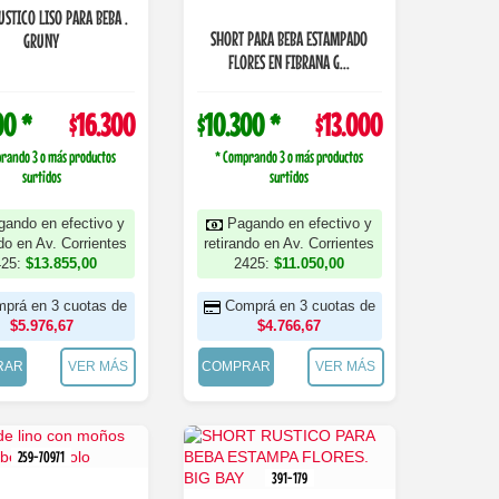
USTICO LISO PARA BEBA .
SHORT PARA BEBA ESTAMPADO
GRUNY
FLORES EN FIBRANA G...
00 *
$16.300
$10.300 *
$13.000
rando 3 o más productos
* Comprando 3 o más productos
surtidos
surtidos
gando en efectivo y
Pagando en efectivo y
ndo en Av. Corrientes
retirando en Av. Corrientes
425:
$13.855,00
2425:
$11.050,00
prá en 3 cuotas de
Comprá en 3 cuotas de
$5.976,67
$4.766,67
RAR
VER MÁS
COMPRAR
VER MÁS
259-70971
391-179