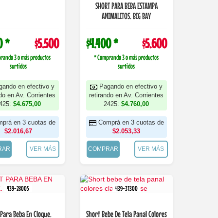
SHORT PARA BEBA ESTAMPA
ANIMALITOS. BIG BAY
0 *
$5.500
$4.400 *
$5.600
rando 3 o más productos
* Comprando 3 o más productos
surtidos
surtidos
gando en efectivo y
Pagando en efectivo y
ndo en Av. Corrientes
retirando en Av. Corrientes
425:
$4.675,00
2425:
$4.760,00
prá en 3 cuotas de
Comprá en 3 cuotas de
$2.016,67
$2.053,33
RAR
VER MÁS
COMPRAR
VER MÁS
439-28005
439-31300
 Para Beba En Cloque.
Short Bebe De Tela Panal Colores