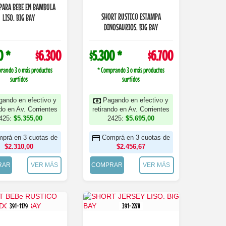
PARA BEBE EN BAMBULA
SHORT RUSTICO ESTAMPA
LISO. BIG BAY
DINOSAURIOS. BIG BAY
0 *
$6.300
$5.300 *
$6.700
rando 3 o más productos
* Comprando 3 o más productos
surtidos
surtidos
gando en efectivo y
Pagando en efectivo y
ndo en Av. Corrientes
retirando en Av. Corrientes
425:
$5.355,00
2425:
$5.695,00
prá en 3 cuotas de
Comprá en 3 cuotas de
$2.310,00
$2.456,67
RAR
VER MÁS
COMPRAR
VER MÁS
391-1179
391-2278