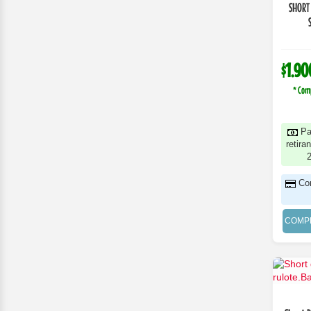
SHORT
$1.90
* Com
Pa
retira
Co
COMP