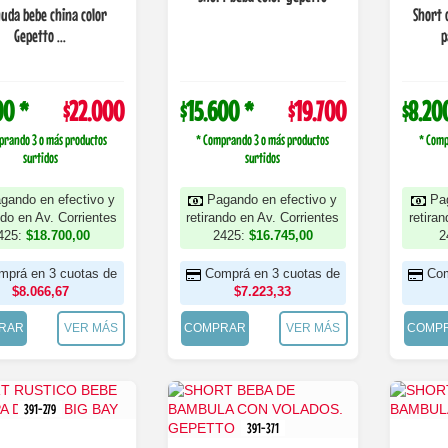
uda bebe china color
Short 
Gepetto ...
p
00 *
$22.000
$15.600 *
$19.700
$8.20
prando 3 o más productos
* Comprando 3 o más productos
* Comp
surtidos
surtidos
gando en efectivo y
Pagando en efectivo y
Pa
ndo en Av. Corrientes
retirando en Av. Corrientes
retira
425:
$18.700,00
2425:
$16.745,00
2
mprá en 3 cuotas de
Comprá en 3 cuotas de
Com
$8.066,67
$7.223,33
RAR
VER MÁS
COMPRAR
VER MÁS
COMP
391-279
391-371