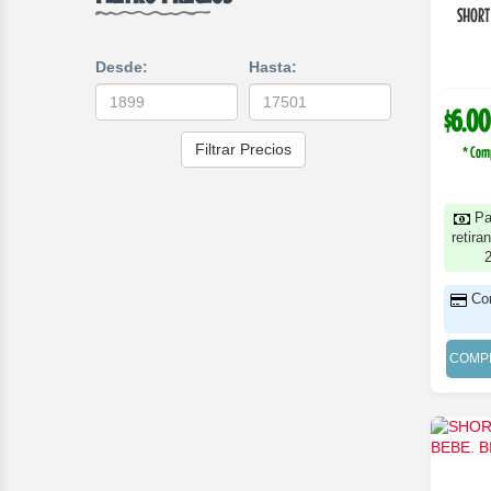
SHORT
Desde:
Hasta:
$6.00
Filtrar Precios
* Com
Pa
retira
Co
COMP