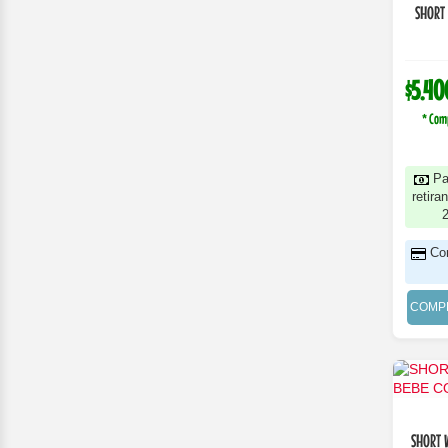
SHORT 
$5.40
* Com
Pa
retira
Co
COMP
SHORT 