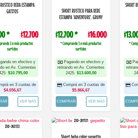
 RUSTICO BEBA ESTAMPA
SHORT R
SHORT RUSTICO PARA BEBE
GATITOS
ESTAMPA 'ADVENTURE'. GRUNY
00 *
$12.700
$12.700 *
$16.000
$13.0
prando 3 o más productos
* Comprando 3 o más productos
* Comp
surtidos
surtidos
gando en efectivo y
Pagando en efectivo y
Pa
ndo en Av. Corrientes
retirando en Av. Corrientes
retira
425:
$10.795,00
2425:
$13.600,00
2
mprá en 3 cuotas de
Comprá en 3 cuotas de
Com
$4.656,67
$5.866,67
RAR
VER MÁS
COMPRAR
VER MÁS
COMP
230-281131
230-263133
Short beba color gepetto