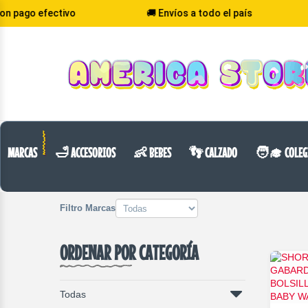
🚚 Envíos a todo el país
💰 Precio May
VOLVER
CATEGORIA
MARCAS
🛁 ACCESORIOS
👶 BEBES
👣 CALZADO
🧑‍🎓 COLEG
Filtro Marcas
ORDENAR POR CATEGORÍA
Todas