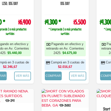
LISO. BIG BAY
BIG BAY
0 *
$6.400
$4.300 *
$5.500
$4.30
prando 3 o más productos
* Comprando 3 o más productos
* Comp
surtidos
surtidos
gando en efectivo y
Pagando en efectivo y
Pa
ndo en Av. Corrientes
retirando en Av. Corrientes
retira
2425:
$5.440,00
2425:
$4.675,00
2
mprá en 3 cuotas de
Comprá en 3 cuotas de
Com
$2.346,67
$2.016,67
RAR
VER MÁS
COMPRAR
VER MÁS
COMP
439-2741
439-25002
Short