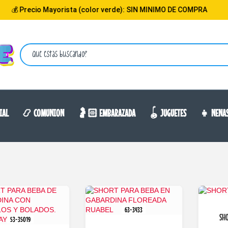
orista (color verde): SIN MINIMO DE COMPRA
💵 15% 
IAL
📿 COMUNION
🤰🏻 EMBARAZADA
🪀 JUGUETES
👧 NENA
63-3433
SHO
53-35019