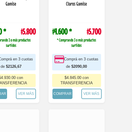
Gamise
Claros Gamise
0 *
$5.800
$4.600 *
$5.700
rando 3 o más productos
* Comprando 3 o más productos
surtidos
surtidos
Comprá en 3 cuotas
Comprá en 3 cuotas
de
$2126,67
de
$2090,00
$4.930.00 con
$4.845.00 con
ANSFERENCIA
TRANSFERENCIA
RAR
VER MÁS
COMPRAR
VER MÁS
476-1702
476-1760