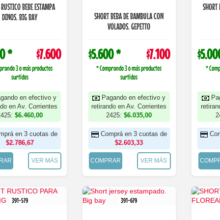
 RUSTICO BEBE ESTAMPA
SHORT 
SHORT BEBA DE BAMBULA CON
DINOS. BIG BAY
VOLADOS. GEPETTO
0 *
$7.600
$5.600 *
$7.100
$5.00
prando 3 o más productos
* Comprando 3 o más productos
* Comp
surtidos
surtidos
gando en efectivo y
Pagando en efectivo y
Pa
ndo en Av. Corrientes
retirando en Av. Corrientes
retira
2425:
$6.460,00
2425:
$6.035,00
2
mprá en 3 cuotas de
Comprá en 3 cuotas de
Com
$2.786,67
$2.603,33
RAR
VER MÁS
COMPRAR
VER MÁS
COMP
391-579
391-679