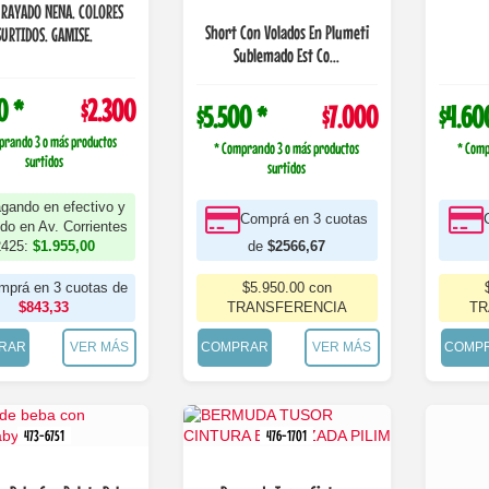
 RAYADO NENA. COLORES
Short Con Volados En Plumeti
SURTIDOS. GAMISE.
Sublemado Est Co...
0 *
$2.300
$5.500 *
$7.000
$4.60
prando 3 o más productos
* Comprando 3 o más productos
* Comp
surtidos
surtidos
gando en efectivo y
Comprá en 3 cuotas
ndo en Av. Corrientes
2425:
$1.955,00
de
$2566,67
mprá en 3 cuotas de
$5.950.00 con
$843,33
TRANSFERENCIA
TR
RAR
VER MÁS
COMPRAR
VER MÁS
COMP
473-6751
476-1701