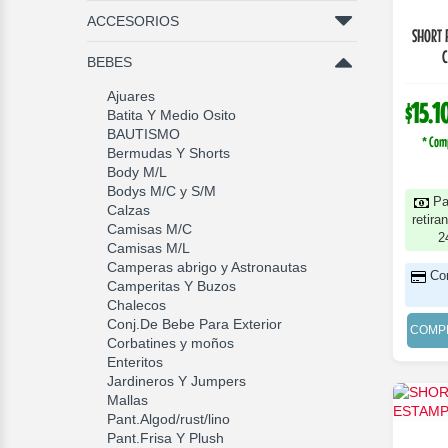
ACCESORIOS
SHORT 
C
BEBES
Ajuares
$15.1
Batita Y Medio Osito
BAUTISMO
* Com
Bermudas Y Shorts
Body M/L
Bodys M/C y S/M
Pa
Calzas
retira
Camisas M/C
2
Camisas M/L
Camperas abrigo y Astronautas
Co
Camperitas Y Buzos
Chalecos
Conj.De Bebe Para Exterior
COMP
Corbatines y moños
Enteritos
Jardineros Y Jumpers
Mallas
Pant.Algod/rust/lino
Pant.Frisa Y Plush