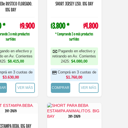
EBe RUSTICO FLOREADO.
SHORT JERSEY LISO. BIG BAY
BIG BAY
0 *
$9.900
$3.800 *
$4.800
rando 3 o más productos
* Comprando 3 o más productos
surtidos
surtidos
gando en efectivo y
Pagando en efectivo y
ndo en Av. Corrientes
retirando en Av. Corrientes
425:
$8.415,00
2425:
$4.080,00
prá en 3 cuotas de
Comprá en 3 cuotas de
$3.630,00
$1.760,00
RAR
VER MÁS
COMPRAR
VER MÁS
391-27679
391-37679
ESTAMPA BEBA. BIG BAY