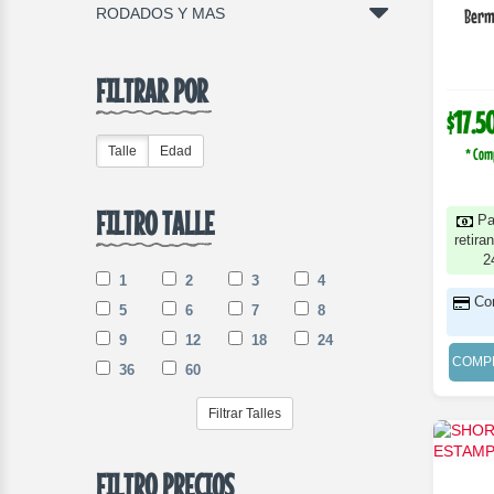
RODADOS Y MAS
Berm
FILTRAR POR
$17.5
Talle
Edad
* Com
FILTRO TALLE
Pa
retira
2
1
2
3
4
Co
5
6
7
8
9
12
18
24
COMP
36
60
Filtrar Talles
FILTRO PRECIOS