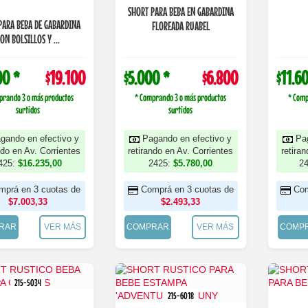
SHORT PARA BEBA EN GABARDINA
PARA BEBA DE GABARDINA
FLOREADA RUABEL
ON BOLSILLOS Y ...
00 *
$19.100
$5.000 *
$6.800
$11.6
prando 3 o más productos
* Comprando 3 o más productos
* Comp
surtidos
surtidos
gando en efectivo y
Pagando en efectivo y
Pa
ndo en Av. Corrientes
retirando en Av. Corrientes
retira
425:
$16.235,00
2425:
$5.780,00
2
mprá en 3 cuotas de
Comprá en 3 cuotas de
Com
$7.003,33
$2.493,33
RAR
VER MÁS
COMPRAR
VER MÁS
COMP
215-5034
215-6018