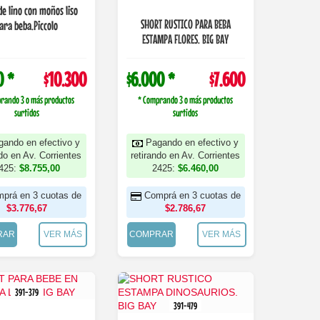
de lino con moños liso
SHORT RUSTICO PARA BEBA
ara beba.Piccolo
ESTAMPA FLORES. BIG BAY
0 *
$10.300
$6.000 *
$7.600
rando 3 o más productos
* Comprando 3 o más productos
surtidos
surtidos
gando en efectivo y
Pagando en efectivo y
ndo en Av. Corrientes
retirando en Av. Corrientes
425:
$8.755,00
2425:
$6.460,00
prá en 3 cuotas de
Comprá en 3 cuotas de
$3.776,67
$2.786,67
RAR
VER MÁS
COMPRAR
VER MÁS
391-379
391-479