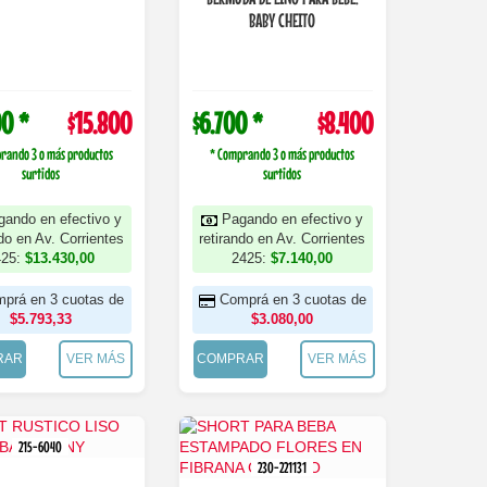
BABY CHEITO
00 *
$15.800
$6.700 *
$8.400
rando 3 o más productos
* Comprando 3 o más productos
surtidos
surtidos
gando en efectivo y
Pagando en efectivo y
ndo en Av. Corrientes
retirando en Av. Corrientes
425:
$13.430,00
2425:
$7.140,00
prá en 3 cuotas de
Comprá en 3 cuotas de
$5.793,33
$3.080,00
RAR
VER MÁS
COMPRAR
VER MÁS
215-6040
230-221131