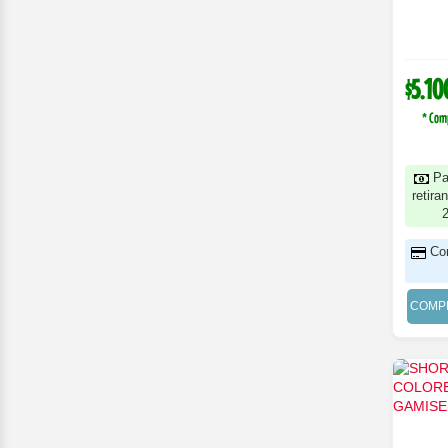
$5.10
* Com
Pa
retira
Co
COMP