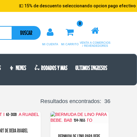
de descuento seleccionando opcion pago efectivo
🚚
0
BUSCAR
VENTA A COMERCIOS
MI CUENTA
MI CARRITO
/ REVENDEDORES
S
👦 NENES
🛴 RODADOS Y MAS
ULTIMOS INGRESOS
Resultados encontrados: 36
63-3820
154-7655
RT DE BEBA RUABEL
BERMUDA DE LINO PARA BEBE.