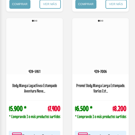
TRANSFERENCIA
TRANSFERENCIA
COMPRAR
VER MÁS
COMPRAR
VER MÁS
439-7008
439-27013
Promo! Body Manga Larga Estampado.
Body Manga Larga Con Puño Tela
Varias Est...
Fantasy. Gamise
$8.400 *
$10.600
$7.300 *
$9.200
* Comprando 3 o más productos surtidos
* Comprando 3 o más productos surtidos