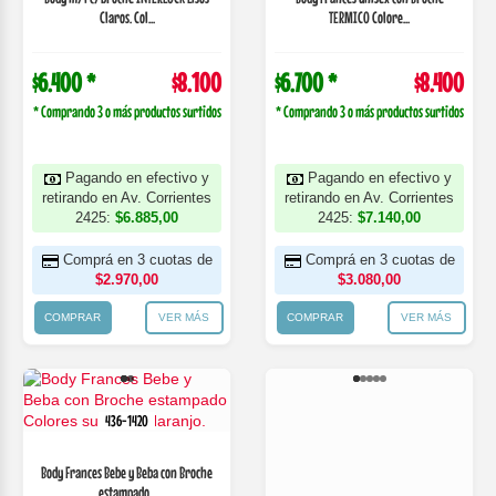
Claros. Col...
TERMICO Colore...
$6.400 *
$8.100
$6.700 *
$8.400
* Comprando 3 o más productos surtidos
* Comprando 3 o más productos surtidos
Pagando en efectivo y
Pagando en efectivo y
retirando en Av. Corrientes
retirando en Av. Corrientes
2425:
$6.885,00
2425:
$7.140,00
Comprá en 3 cuotas de
Comprá en 3 cuotas de
$2.970,00
$3.080,00
COMPRAR
VER MÁS
COMPRAR
VER MÁS
436-1420
Body Frances Bebe y Beba con Broche
estampado...