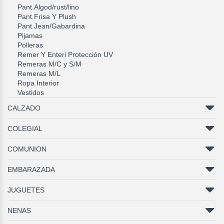
Pant.Algod/rust/lino
Pant.Frisa Y Plush
Pant.Jean/Gabardina
Pijamas
Polleras
Remer Y Enteri Protección UV
Remeras M/C y S/M
Remeras M/L
Ropa Interior
Vestidos
CALZADO
COLEGIAL
COMUNION
EMBARAZADA
JUGUETES
NENAS