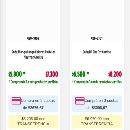
439-5951
439-7006
Body Manga Lagaclinea Estampado
Promo! Body Manga Larga Estampado.
Aventura Nene...
Varias Est...
$5.900 *
$7.400
$6.500 *
$8.200
* Comprando 3 o más productos surtidos
* Comprando 3 o más productos surtidos
Comprá en 3 cuotas
Comprá en 3 cuotas
de
$2713,33
de
$3006,67
$6.290.00 con
$6.970.00 con