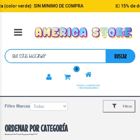
: SIN MINIMO DE COMPRA
💵 15% de descuento selecci
VOLVER
CATEGORIA
BUSCAR
0
VENTA A COMERCIOS
/ REVENDEDORES
Filtro Marcas
Filtros
ORDENAR POR CATEGORÍA