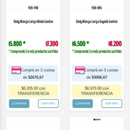
439-1003
439-3701
Body Manga Larga Colores Pasteles
Body Ml Bbe Est Gamise
Neutros Gamise
$5.800 *
$7.300
$6.500 *
$8.200
* Comprando 3 o más productos surtidos
* Comprando 3 o más productos surtidos
Comprá en 3 cuotas
Comprá en 3 cuotas
de
$2676,67
de
$3006,67
$6.205.00 con
$6.970.00 con
TRANSFERENCIA
TRANSFERENCIA
COMPRAR
VER MÁS
COMPRAR
VER MÁS