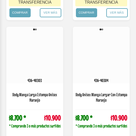
436-40303
436-40304
Body Manga Larga Estampa Unisex
Body Unisex Manga Largar Con Estampa
Naranjo
Naranjo
$8.700 *
$10.900
$8.700 *
$10.900
* Comprando 3 o más productos surtidos
* Comprando 3 o más productos surtidos
Comprá en 3 cuotas
Comprá en 3 cuotas
de
$3996,67
de
$3996,67
$9.265.00 con
$9.265.00 con
TRANSFERENCIA
TRANSFERENCIA
COMPRAR
VER MÁS
COMPRAR
VER MÁS
439-455
439-199