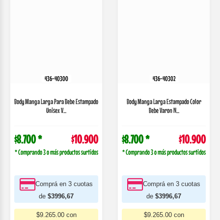
436-40302
436-40300
Body Manga Larga Estampado Color
Bebe Varon N...
Body Manga Larga Para Bebe Estampado
Unisex V...
$8.700 *
$10.900
$8.700 *
$10.900
* Comprando 3 o más productos surtidos
* Comprando 3 o más productos surtidos
Comprá en 3 cuotas
Comprá en 3 cuotas
de
$3996,67
de
$3996,67
$9.265.00 con
$9.265.00 con
TRANSFERENCIA
TRANSFERENCIA
COMPRAR
VER MÁS
COMPRAR
VER MÁS