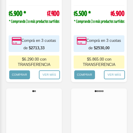
Body Manga Larga Moda Gamise
Body Manga Larga Rayado Gamise
$5.800 *
$7.300
$6.500 *
$8.200
* Comprando 3 o más productos surtidos
* Comprando 3 o más productos surtidos
Comprá en 3 cuotas
Comprá en 3 cuotas
de
$2676,67
de
$3006,67
$6.205.00 con
$6.970.00 con
TRANSFERENCIA
TRANSFERENCIA
COMPRAR
VER MÁS
COMPRAR
VER MÁS