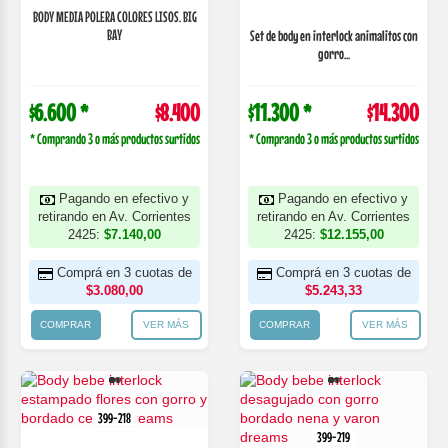
BODY MEDIA POLERA COLORES LISOS. BIG
BAY
Set de body en interlock animalitos con
gorro...
$6.600 *
$8.400
$11.300 *
$14.300
* Comprando 3 o más productos surtidos
* Comprando 3 o más productos surtidos
Pagando en efectivo y
Pagando en efectivo y
retirando en Av. Corrientes
retirando en Av. Corrientes
2425:
$7.140,00
2425:
$12.155,00
Comprá en 3 cuotas de
Comprá en 3 cuotas de
$3.080,00
$5.243,33
COMPRAR
VER MÁS
COMPRAR
VER MÁS
399-218
399-219