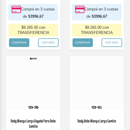
Body Bebe Manga Larga Gamise
Body Manga Larga Rayado Para Bebe
Gamise
$5.900 *
$7.400
$5.500 *
$6.900
* Comprando 3 o más productos surtidos
* Comprando 3 o más productos surtidos
Comprá en 3 cuotas
Comprá en 3 cuotas
de
$2713,33
de
$2530,00
$6.290.00 con
$5.865.00 con
TRANSFERENCIA
TRANSFERENCIA
COMPRAR
VER MÁS
COMPRAR
VER MÁS
439-740
439-845