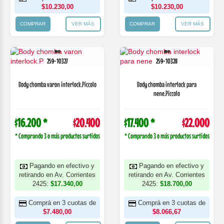
$10.230,00
$10.230,00
COMPRAR
VER MÁS
COMPRAR
VER MÁS
259-10327
259-10328
Body chomba varon interlock.Piccolo
Body chomba interlock para
nene.Piccolo
$16.200 *
$20.400
$17.400 *
$22.000
* Comprando 3 o más productos surtidos
* Comprando 3 o más productos surtidos
Pagando en efectivo y
Pagando en efectivo y
retirando en Av. Corrientes
retirando en Av. Corrientes
2425:
$17.340,00
2425:
$18.700,00
Comprá en 3 cuotas de
Comprá en 3 cuotas de
$7.480,00
$8.066,67