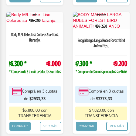
436-2220
436-2520
Body M/L Bebe. Liso Colores Surtidos.
Naranjo.
Body Manga Larga Nubes Forest Bird
Animalitos...
$6.300 *
$8.000
$7.300 *
$9.200
* Comprando 3 o más productos surtidos
* Comprando 3 o más productos surtidos
Comprá en 3 cuotas
Comprá en 3 cuotas
de
$2933,33
de
$3373,33
$6.800.00 con
$7.820.00 con
TRANSFERENCIA
TRANSFERENCIA
COMPRAR
VER MÁS
COMPRAR
VER MÁS