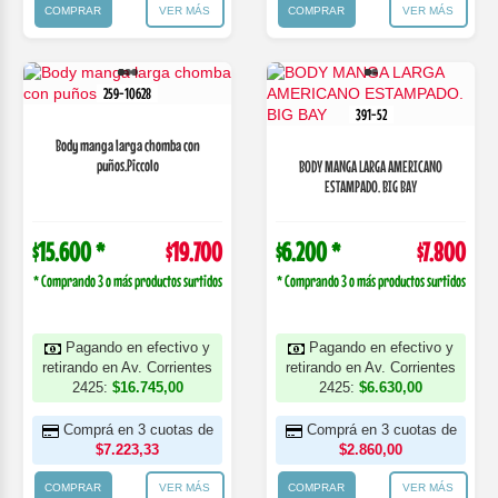
COMPRAR
VER MÁS
COMPRAR
VER MÁS
259-10628
391-52
Body manga larga chomba con
puños.Piccolo
BODY MANGA LARGA AMERICANO
ESTAMPADO. BIG BAY
$15.600 *
$19.700
$6.200 *
$7.800
* Comprando 3 o más productos surtidos
* Comprando 3 o más productos surtidos
Pagando en efectivo y
Pagando en efectivo y
retirando en Av. Corrientes
retirando en Av. Corrientes
2425:
$16.745,00
2425:
$6.630,00
Comprá en 3 cuotas de
Comprá en 3 cuotas de
$7.223,33
$2.860,00
COMPRAR
VER MÁS
COMPRAR
VER MÁS