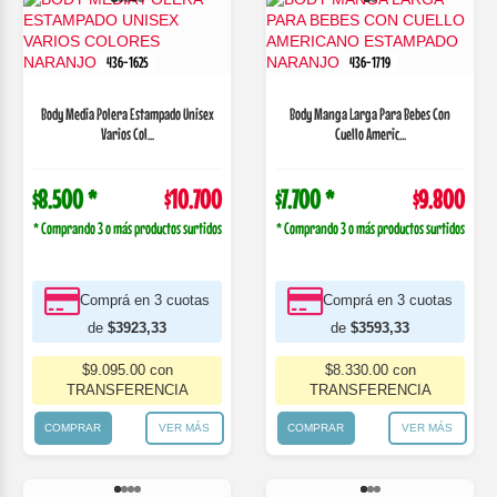
436-1625
436-1719
Body Media Polera Estampado Unisex
Body Manga Larga Para Bebes Con
Varios Col...
Cuello Americ...
$8.500 *
$10.700
$7.700 *
$9.800
* Comprando 3 o más productos surtidos
* Comprando 3 o más productos surtidos
Comprá en 3 cuotas
Comprá en 3 cuotas
de
$3923,33
de
$3593,33
$9.095.00 con
$8.330.00 con
TRANSFERENCIA
TRANSFERENCIA
COMPRAR
VER MÁS
COMPRAR
VER MÁS