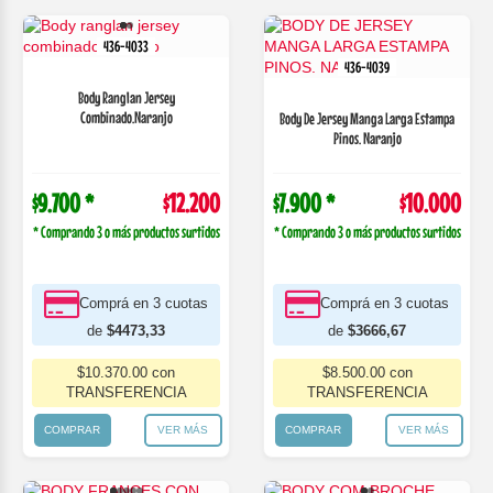
436-4033
436-4039
Body Ranglan Jersey
Combinado.Naranjo
Body De Jersey Manga Larga Estampa
Pinos. Naranjo
$9.700 *
$12.200
$7.900 *
$10.000
* Comprando 3 o más productos surtidos
* Comprando 3 o más productos surtidos
Comprá en 3 cuotas
Comprá en 3 cuotas
de
$4473,33
de
$3666,67
$10.370.00 con
$8.500.00 con
TRANSFERENCIA
TRANSFERENCIA
COMPRAR
VER MÁS
COMPRAR
VER MÁS