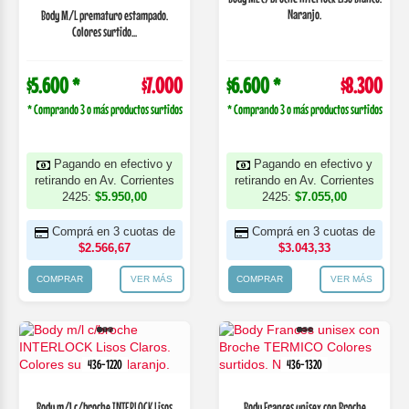
Naranjo.
Body M/L prematuro estampado.
Colores surtido...
$5.600 *
$7.000
$6.600 *
$8.300
* Comprando 3 o más productos surtidos
* Comprando 3 o más productos surtidos
Pagando en efectivo y
Pagando en efectivo y
retirando en Av. Corrientes
retirando en Av. Corrientes
2425:
$5.950,00
2425:
$7.055,00
Comprá en 3 cuotas de
Comprá en 3 cuotas de
$2.566,67
$3.043,33
COMPRAR
VER MÁS
COMPRAR
VER MÁS
436-1220
436-1320
Body m/l c/broche INTERLOCK Lisos
Body Frances unisex con Broche