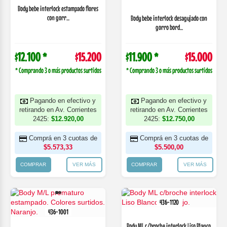
Body bebe interlock estampado flores
con gorr...
Body bebe interlock desagujado con
gorro bord...
$12.100 *
$15.200
$11.900 *
$15.000
* Comprando 3 o más productos surtidos
* Comprando 3 o más productos surtidos
Pagando en efectivo y
Pagando en efectivo y
retirando en Av. Corrientes
retirando en Av. Corrientes
2425:
$12.920,00
2425:
$12.750,00
Comprá en 3 cuotas de
Comprá en 3 cuotas de
$5.573,33
$5.500,00
COMPRAR
VER MÁS
COMPRAR
VER MÁS
436-1120
436-1001
Body ML c/broche interlock Liso Blanco.