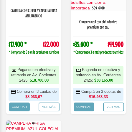
509-6408
CAMPERA CON CIERRE Y CAPUCHA FRISA
AZUL NARANJO
Campera azul con piel adentro
premium, con ca...
$17.400 *
$22.000
$35.600 *
$44.900
* Comprando 3 o más productos surtidos
* Comprando 3 o más productos surtidos
Pagando en efectivo y
Pagando en efectivo y
retirando en Av. Corrientes
retirando en Av. Corrientes
2425:
$18.700,00
2425:
$38.165,00
Comprá en 3 cuotas de
Comprá en 3 cuotas de
$8.066,67
$16.463,33
COMPRAR
VER MÁS
COMPRAR
VER MÁS