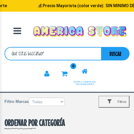
e
💰 Precio Mayorista (color verde): SIN MINIMO DE
VOLVER
CATEGORIA
BUSCAR
0
VENTA A COMERCIOS
/ REVENDEDORES
Filtro Marcas
Filtros
ORDENAR POR CATEGORÍA