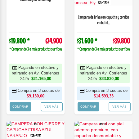
225-1208
Campera de frisa con capucha y cordón
embutid...
$19.800 *
$24.900
$31.600 *
$39.800
* Comprando 3 o más productos surtidos
* Comprando 3 o más productos surtidos
Pagando en efectivo y
Pagando en efectivo y
retirando en Av. Corrientes
retirando en Av. Corrientes
2425:
$21.165,00
2425:
$33.830,00
Comprá en 3 cuotas de
Comprá en 3 cuotas de
$9.130,00
$14.593,33
COMPRAR
VER MÁS
COMPRAR
VER MÁS
436-4771