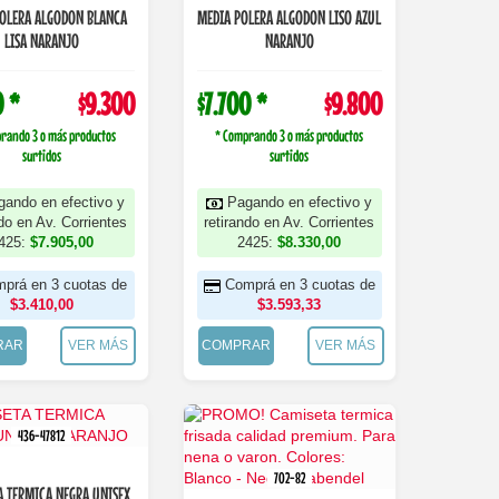
POLERA ALGODON BLANCA
MEDIA POLERA ALGODON LISO AZUL
LISA NARANJO
NARANJO
0 *
$9.300
$7.700 *
$9.800
rando 3 o más productos
* Comprando 3 o más productos
surtidos
surtidos
gando en efectivo y
Pagando en efectivo y
ndo en Av. Corrientes
retirando en Av. Corrientes
425:
$7.905,00
2425:
$8.330,00
prá en 3 cuotas de
Comprá en 3 cuotas de
$3.410,00
$3.593,33
RAR
VER MÁS
COMPRAR
VER MÁS
436-47812
702-82
A TERMICA NEGRA UNISEX