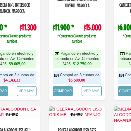
ISETA M/L INTERLOCK
CAMISET
JUVENIL NAROCCA
BLANCO. NAROCCA
0 *
$11.300
$11.900 *
$15.000
$6.80
prando 3 o más productos
* Comprando 3 o más productos
* Comp
surtidos
surtidos
gando en efectivo y
Pagando en efectivo y
Pa
ndo en Av. Corrientes
retirando en Av. Corrientes
retira
2425:
$9.605,00
2425:
$12.750,00
2
mprá en 3 cuotas de
Comprá en 3 cuotas de
Com
$4.143,33
$5.500,00
RAR
VER MÁS
COMPRAR
VER MÁS
COMP
436-47552
436-47554
LISA AZUL
POLERA ALGODON LISO GRIS