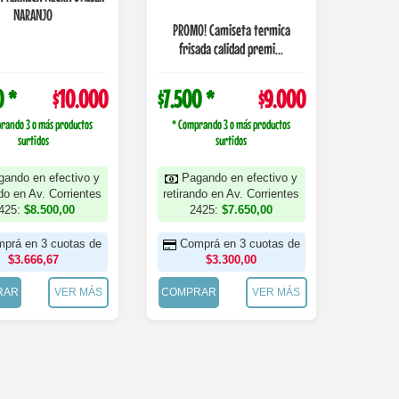
NARANJO
PROMO! Camiseta termica
frisada calidad premi...
0 *
$10.000
$7.500 *
$9.000
rando 3 o más productos
* Comprando 3 o más productos
surtidos
surtidos
gando en efectivo y
Pagando en efectivo y
ndo en Av. Corrientes
retirando en Av. Corrientes
425:
$8.500,00
2425:
$7.650,00
prá en 3 cuotas de
Comprá en 3 cuotas de
$3.666,67
$3.300,00
RAR
VER MÁS
COMPRAR
VER MÁS