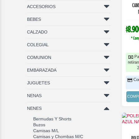
CAM
ACCESORIOS
BEBES
$8.90
CALZADO
* Com
COLEGIAL
Pa
COMUNION
retira
EMBARAZADA
Co
JUGUETES
NENAS
COMP
NENES
Bermudas Y Shorts
Buzos
Camisas M/L
Camisas y Chombas M/C
POLERA ALGODON 