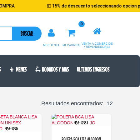
A
💵 15% de descuento seleccionando opcion pago ef
0
BUSCAR
VENTA A COMERCIOS
MI CUENTA
MI CARRITO
/ REVENDEDORES
S
👦 NENES
🛴 RODADOS Y MAS
ULTIMOS INGRESOS
Resultados encontrados: 12
436-47551
436-4750
POLERA BCA LISA ALGODON