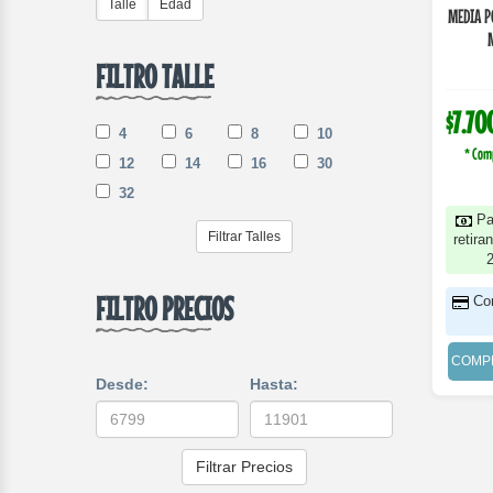
Talle
Edad
MEDIA P
FILTRO TALLE
$7.70
4
6
8
10
* Com
12
14
16
30
32
Pa
Filtrar Talles
retira
FILTRO PRECIOS
Co
COMP
Desde:
Hasta:
Filtrar Precios