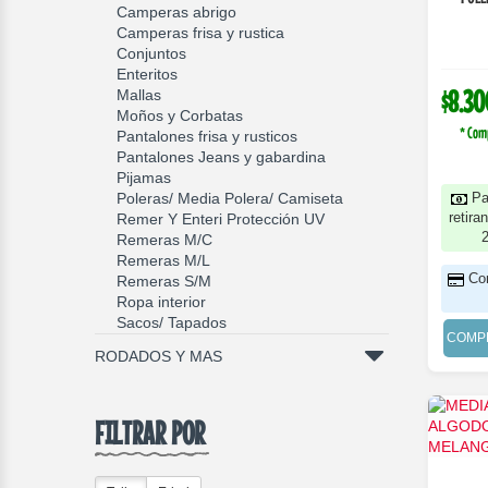
Camperas abrigo
Camperas frisa y rustica
Conjuntos
Enteritos
$8.30
Mallas
Moños y Corbatas
* Com
Pantalones frisa y rusticos
Pantalones Jeans y gabardina
Pijamas
Poleras/ Media Polera/ Camiseta
Pa
retira
Remer Y Enteri Protección UV
Remeras M/C
Remeras M/L
Co
Remeras S/M
Ropa interior
Sacos/ Tapados
COMP
RODADOS Y MAS
FILTRAR POR