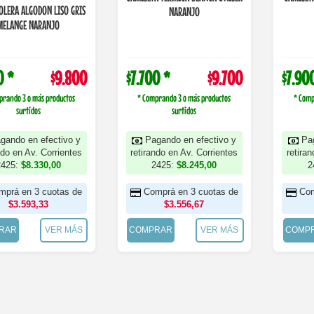
OLERA ALGODON LISO GRIS
NARANJO
MELANGE NARANJO
0 *
$9.800
$7.700 *
$9.700
$7.90
prando 3 o más productos
* Comprando 3 o más productos
* Comp
surtidos
surtidos
gando en efectivo y
Pagando en efectivo y
Pa
ndo en Av. Corrientes
retirando en Av. Corrientes
retira
2425:
$8.330,00
2425:
$8.245,00
2
mprá en 3 cuotas de
Comprá en 3 cuotas de
Com
$3.593,33
$3.556,67
RAR
VER MÁS
COMPRAR
VER MÁS
COMP