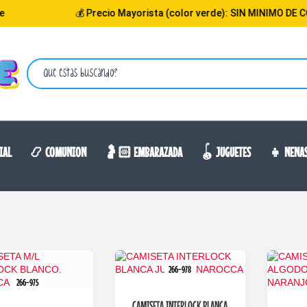
💰 Precio Mayorista (color verde): SIN MINIMO DE COMPR
IAL
📿 COMUNION
🤰🏻 EMBARAZADA
🪀 JUGUETES
👧 NENA
266-978
266-975
CAMISETA INTERLOCK BLANCA