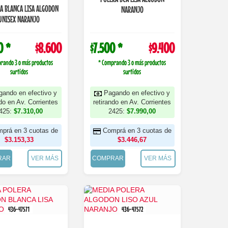
A BLANCA LISA ALGODON
NARANJO
UNISEX NARANJO
0 *
$8.600
$7.500 *
$9.400
rando 3 o más productos
* Comprando 3 o más productos
surtidos
surtidos
gando en efectivo y
Pagando en efectivo y
ndo en Av. Corrientes
retirando en Av. Corrientes
425:
$7.310,00
2425:
$7.990,00
prá en 3 cuotas de
Comprá en 3 cuotas de
$3.153,33
$3.446,67
RAR
VER MÁS
COMPRAR
VER MÁS
436-47571
436-47572