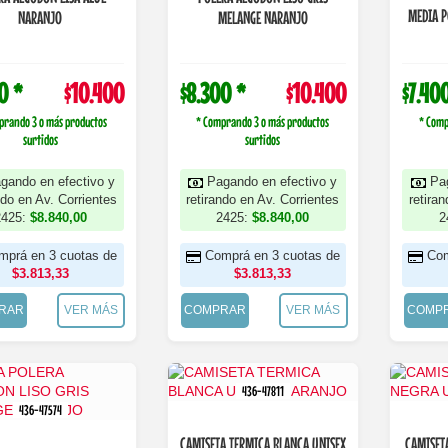
MEDIA 
NARANJO
MELANGE NARANJO
0 *
$10.400
$8.300 *
$10.400
$7.40
prando 3 o más productos
* Comprando 3 o más productos
* Comp
surtidos
surtidos
gando en efectivo y
Pagando en efectivo y
Pa
ndo en Av. Corrientes
retirando en Av. Corrientes
retira
2425:
$8.840,00
2425:
$8.840,00
2
mprá en 3 cuotas de
Comprá en 3 cuotas de
Com
$3.813,33
$3.813,33
RAR
VER MÁS
COMPRAR
VER MÁS
COMP
436-47811
436-47574
CAMISETA TERMICA BLANCA UNISEX
CAMISET