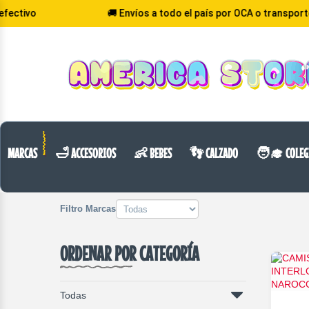
vo
🚚 Envíos a todo el país por OCA o transporte
VOLVER
CATEGORIA
MARCAS
🛁 ACCESORIOS
👶 BEBES
👣 CALZADO
🧑‍🎓 COLEG
Filtro Marcas
ORDENAR POR CATEGORÍA
Todas