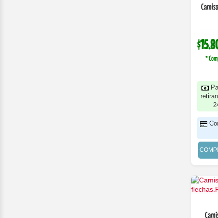
Camisa
$15.8
* Com
Pa
retira
2
Co
COMP
Cami