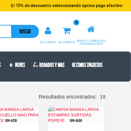
% de descuento seleccionando opcion pago efectivo
0
BUSCAR
VENTA A COMERCIOS
MI CUENTA
MI CARRITO
/ REVENDEDORES
S
👦 NENES
🛴 RODADOS Y MAS
ULTIMOS INGRESOS
Resultados encontrados: 19
509-6310
509-6500