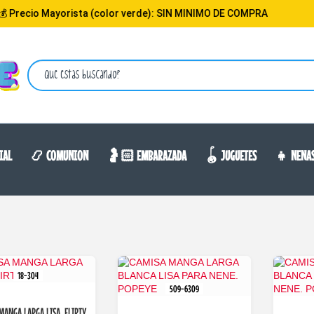
ayorista (color verde): SIN MINIMO DE COMPRA
💵 15
IAL
📿 COMUNION
🤰🏻 EMBARAZADA
🪀 JUGUETES
👧 NENA
18-304
509-6309
MANGA LARGA LISA. FLIRTY