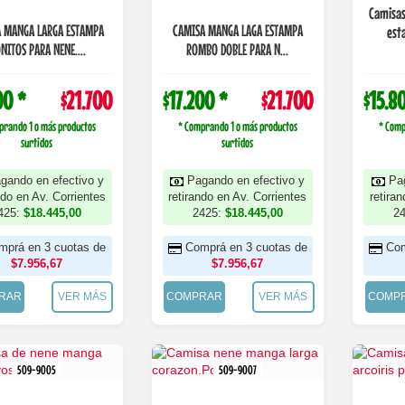
Camisas
 MANGA LARGA ESTAMPA
CAMISA MANGA LAGA ESTAMPA
est
NITOS PARA NENE....
ROMBO DOBLE PARA N...
00 *
$21.700
$17.200 *
$21.700
$15.8
prando 1 o más productos
* Comprando 1 o más productos
* Comp
surtidos
surtidos
gando en efectivo y
Pagando en efectivo y
Pa
ndo en Av. Corrientes
retirando en Av. Corrientes
retira
425:
$18.445,00
2425:
$18.445,00
2
mprá en 3 cuotas de
Comprá en 3 cuotas de
Com
$7.956,67
$7.956,67
RAR
VER MÁS
COMPRAR
VER MÁS
COMP
509-9005
509-9007