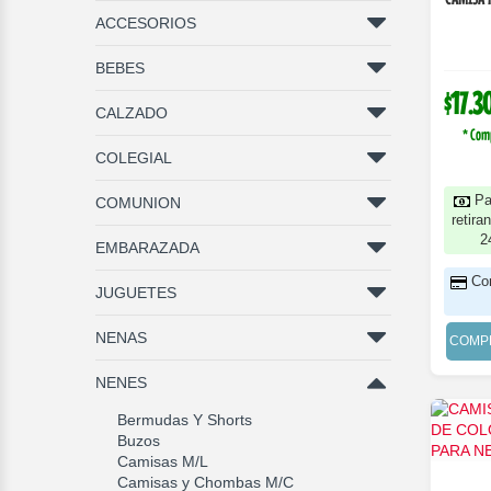
ACCESORIOS
BEBES
$17.3
CALZADO
* Com
COLEGIAL
Pa
COMUNION
retira
2
EMBARAZADA
Co
JUGUETES
NENAS
COMP
NENES
Bermudas Y Shorts
Buzos
Camisas M/L
Camisas y Chombas M/C