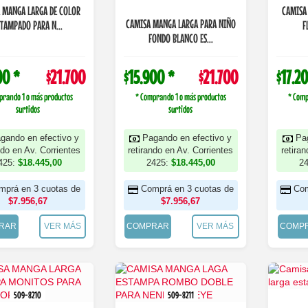
NGA LARGA DE COLOR
CAMISA
CAMISA MANGA LARGA PARA NIÑO
STAMPADO PARA N...
F
FONDO BLANCO ES...
00 *
$21.700
$15.900 *
$21.700
$17.2
prando 1 o más productos
* Comprando 1 o más productos
* Comp
surtidos
surtidos
gando en efectivo y
Pagando en efectivo y
Pa
ndo en Av. Corrientes
retirando en Av. Corrientes
retira
425:
$18.445,00
2425:
$18.445,00
2
mprá en 3 cuotas de
Comprá en 3 cuotas de
Com
$7.956,67
$7.956,67
RAR
VER MÁS
COMPRAR
VER MÁS
COMP
509-8210
509-8211