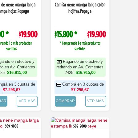
 de nene manga larga
Camisa nene manga larga color
ampa hojas.Popeye
hojitas.Popeye
00 *
$19.900
$15.800 *
$19.900
rando 1 o más productos
* Comprando 1 o más productos
surtidos
surtidos
gando en efectivo y
Pagando en efectivo y
ndo en Av. Corrientes
retirando en Av. Corrientes
425:
$16.915,00
2425:
$16.915,00
prá en 3 cuotas de
Comprá en 3 cuotas de
$7.296,67
$7.296,67
RAR
VER MÁS
COMPRAR
VER MÁS
509-9008
509-9009