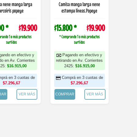
a nene manga larga
Camisa manga larga nene
arcoiris popeye
estampa lineas.Popeye
00 *
$19.900
$15.800 *
$19.900
rando 1 o más productos
* Comprando 1 o más productos
surtidos
surtidos
gando en efectivo y
Pagando en efectivo y
ndo en Av. Corrientes
retirando en Av. Corrientes
425:
$16.915,00
2425:
$16.915,00
prá en 3 cuotas de
Comprá en 3 cuotas de
$7.296,67
$7.296,67
RAR
VER MÁS
COMPRAR
VER MÁS