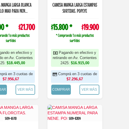
 MANGA LARGA BLANCA
CAMISA MANGA LARGA ESTAMPAS
LO MAO PARA NEN...
SURTIDAS. POPEYE
00 *
$21.700
$15.800 *
$19.900
rando 1 o más productos
* Comprando 1 o más productos
surtidos
surtidos
gando en efectivo y
Pagando en efectivo y
ndo en Av. Corrientes
retirando en Av. Corrientes
425:
$18.445,00
2425:
$16.915,00
prá en 3 cuotas de
Comprá en 3 cuotas de
$7.956,67
$7.296,67
RAR
VER MÁS
COMPRAR
VER MÁS
509-6510
509-8209