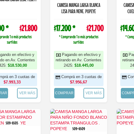
CAMISA MANGA LARGA BLANCA
CAMISA
LISA PARA NENE. POPEYE
CUEL
00 *
$21.800
$17.200 *
$21.700
$14.6
prando 1 o más productos
* Comprando 1 o más productos
* Comp
surtidos
surtidos
gando en efectivo y
Pagando en efectivo y
Pa
ndo en Av. Corrientes
retirando en Av. Corrientes
retira
425:
$18.530,00
2425:
$18.445,00
2
mprá en 3 cuotas de
Comprá en 3 cuotas de
Com
$7.993,33
$7.956,67
RAR
VER MÁS
COMPRAR
VER MÁS
COMP
509-6505
509-6509