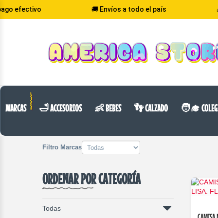
vo
🚚 Envíos a todo el país
💰 Precio M
VOLVER
CATEGORIA
MARCAS
🛁 ACCESORIOS
👶 BEBES
👣 CALZADO
🧑‍🎓 COLEG
Filtro Marcas
ORDENAR POR CATEGORÍA
Todas
CAMISA 