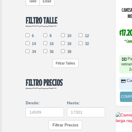
Talle
Edad
CAMISA
MO
FILTRO TALLE
$17.2
6
8
10
12
* Com
14
16
18
32
34
36
38
Pa
Filtrar Talles
retira
2
FILTRO PRECIOS
Co
COMP
Desde:
Hasta:
Filtrar Precios