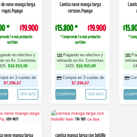
 de nene manga larga
Camisa nene manga larga
Camis
rayos.Popeye
corazon.Popeye
00 *
$19.900
$15.800 *
$19.900
$15.8
prando 1 o más productos
* Comprando 1 o más productos
* Comp
surtidos
surtidos
gando en efectivo y
Pagando en efectivo y
Pa
ndo en Av. Corrientes
retirando en Av. Corrientes
retira
425:
$16.915,00
2425:
$16.915,00
2
mprá en 3 cuotas de
Comprá en 3 cuotas de
Com
$7.296,67
$7.296,67
RAR
VER MÁS
COMPRAR
VER MÁS
COMP
509-9011
716-100
sa nene manga larga
camisa manga larga con bolsillo