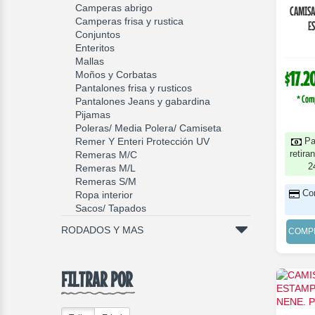
Camperas abrigo
CAMISA MA
Camperas frisa y rustica
E
Conjuntos
Enteritos
Mallas
$17.2
Moños y Corbatas
Pantalones frisa y rusticos
* Com
Pantalones Jeans y gabardina
Pijamas
Poleras/ Media Polera/ Camiseta
Remer Y Enteri Protección UV
Pa
retira
Remeras M/C
2
Remeras M/L
Remeras S/M
Co
Ropa interior
Sacos/ Tapados
RODADOS Y MAS
COMP
FILTRAR POR