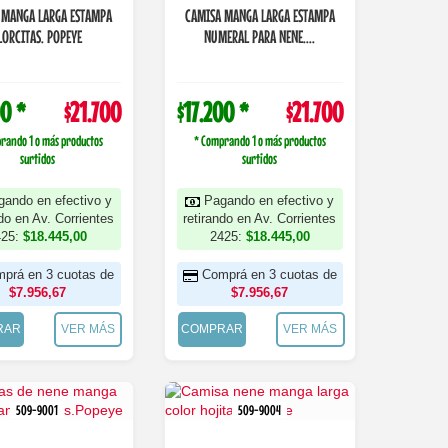
 MANGA LARGA ESTAMPA
CAMISA MANGA LARGA ESTAMPA
LORCITAS. POPEYE
NUMERAL PARA NENE....
00 *
$21.700
$17.200 *
$21.700
rando 1 o más productos
* Comprando 1 o más productos
surtidos
surtidos
gando en efectivo y
Pagando en efectivo y
ndo en Av. Corrientes
retirando en Av. Corrientes
425:
$18.445,00
2425:
$18.445,00
prá en 3 cuotas de
Comprá en 3 cuotas de
$7.956,67
$7.956,67
RAR
VER MÁS
COMPRAR
VER MÁS
509-9001
509-9004