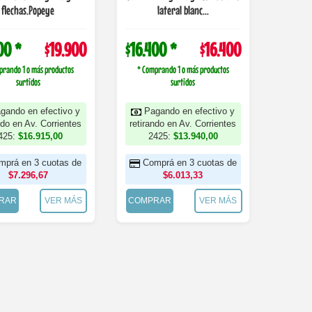
flechas.Popeye
lateral blanc...
00 *
$19.900
$16.400 *
$16.400
prando 1 o más productos
* Comprando 1 o más productos
surtidos
surtidos
gando en efectivo y
Pagando en efectivo y
ndo en Av. Corrientes
retirando en Av. Corrientes
425:
$16.915,00
2425:
$13.940,00
mprá en 3 cuotas de
Comprá en 3 cuotas de
$7.296,67
$6.013,33
RAR
VER MÁS
COMPRAR
VER MÁS