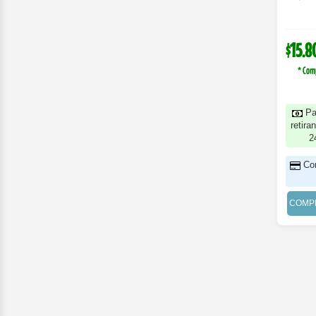
$15.8
* Com
Pa
retira
2
Co
COMP